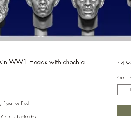
sin WW1 Heads with chechia
$4.9
Quantit
y Figurines Fred
chées aux barricades .